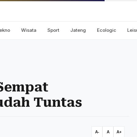
ekno
Wisata
Sport
Jateng
Ecologic
Leis
 Sempat
udah Tuntas
A-
A
A+