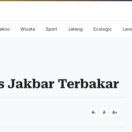
ekno
Wisata
Sport
Jateng
Ecologic
Leis
s Jakbar Terbakar
A-
A
A+