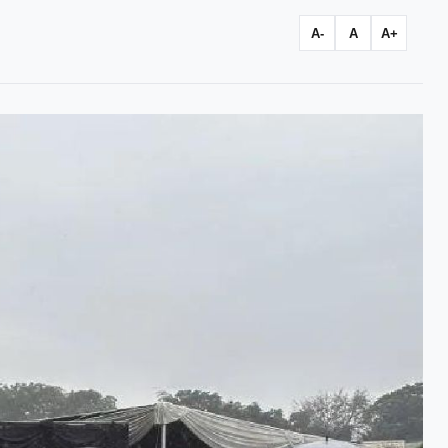
A-
A
A+