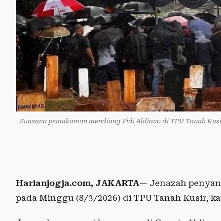
Suasana pemakaman mendiang Vidi Aldiano di TPU Tanah Kusir
Harianjogja.com, JAKARTA
— Jenazah penyany
pada Minggu (8/3/2026) di TPU Tanah Kusir, k