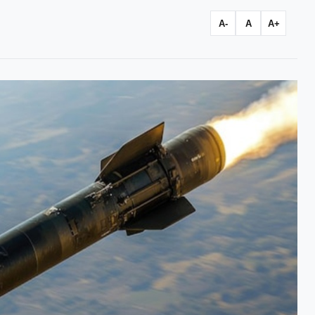
A-
A
A+