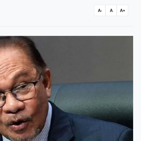
A-
A
A+