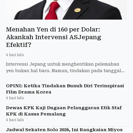
Menahan Yen di 160 per Dolar:
Akankah Intervensi ASJepang
Efektif?
4 hari lalu
Intervensi Jepang untuk menghentikan pelemahan
yen bukan hal baru. Namun, tindakan pada tanggal
30-31 Juli 2026 ini berbeda karena Amerika Serikat
tidak lagi ha
OPINI: Ketika Tindakan Bunuh Diri Terinspirasi
Film Drama Korea
4 hari lalu
Dewas KPK Kaji Dugaan Pelanggaran Etik Staf
KPK di Kasus Pemalang
4 hari lalu
Jadwal Sekaten Solo 2026, Ini Rangkaian Miyos