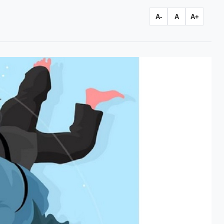
A-
A
A+