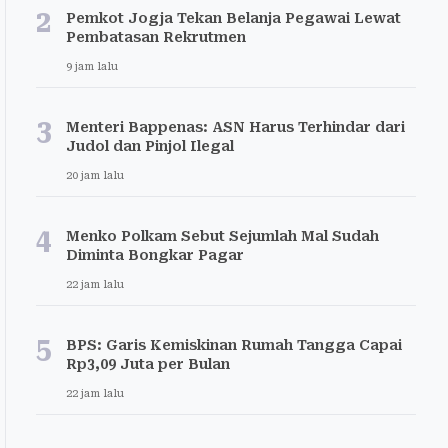
2
Pemkot Jogja Tekan Belanja Pegawai Lewat
Pembatasan Rekrutmen
9 jam lalu
3
Menteri Bappenas: ASN Harus Terhindar dari
Judol dan Pinjol Ilegal
20 jam lalu
4
Menko Polkam Sebut Sejumlah Mal Sudah
Diminta Bongkar Pagar
22 jam lalu
5
BPS: Garis Kemiskinan Rumah Tangga Capai
Rp3,09 Juta per Bulan
22 jam lalu