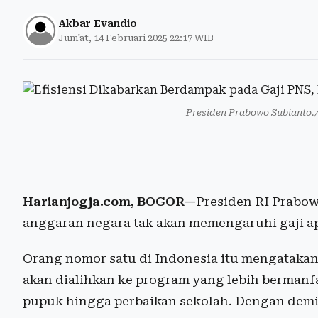
Akbar Evandio
Jum'at, 14 Februari 2025 22:17 WIB
Presiden Prabowo Subianto.
Harianjogja.com, BOGOR—
Presiden RI Prabow
anggaran negara tak akan memengaruhi gaji apa
Orang nomor satu di Indonesia itu mengataka
akan dialihkan ke program yang lebih bermanf
pupuk hingga perbaikan sekolah. Dengan demiki