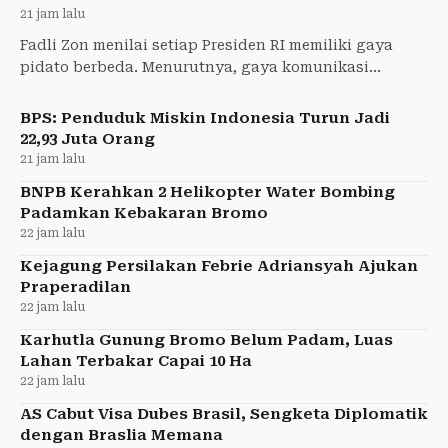
21 jam lalu
Fadli Zon menilai setiap Presiden RI memiliki gaya
pidato berbeda. Menurutnya, gaya komunikasi
Prabowo tetap konsisten dan konseptual.
BPS: Penduduk Miskin Indonesia Turun Jadi
22,93 Juta Orang
21 jam lalu
BNPB Kerahkan 2 Helikopter Water Bombing
Padamkan Kebakaran Bromo
22 jam lalu
Kejagung Persilakan Febrie Adriansyah Ajukan
Praperadilan
22 jam lalu
Karhutla Gunung Bromo Belum Padam, Luas
Lahan Terbakar Capai 10 Ha
22 jam lalu
AS Cabut Visa Dubes Brasil, Sengketa Diplomatik
dengan Braslia Memana