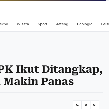
ekno
Wisata
Sport
Jateng
Ecologic
Leis
PK Ikut Ditangkap,
 Makin Panas
A-
A
A+