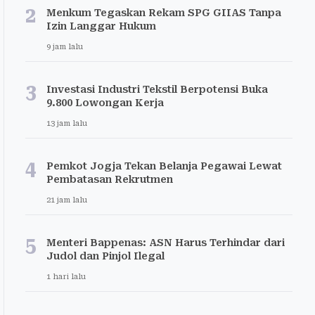
2
Menkum Tegaskan Rekam SPG GIIAS Tanpa
Izin Langgar Hukum
9 jam lalu
3
Investasi Industri Tekstil Berpotensi Buka
9.800 Lowongan Kerja
13 jam lalu
4
Pemkot Jogja Tekan Belanja Pegawai Lewat
Pembatasan Rekrutmen
21 jam lalu
5
Menteri Bappenas: ASN Harus Terhindar dari
Judol dan Pinjol Ilegal
1 hari lalu