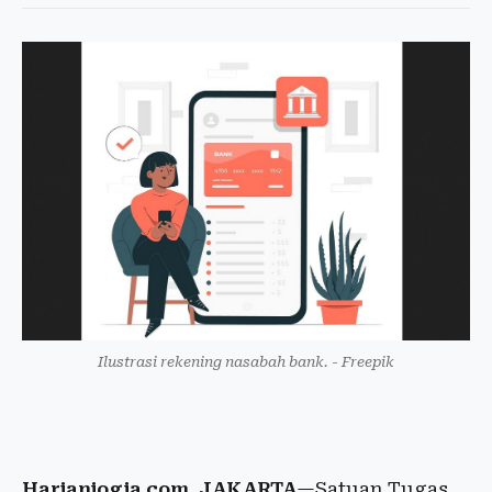
Ilustrasi rekening nasabah bank. - Freepik
Harianjogja.com, JAKARTA
—Satuan Tugas