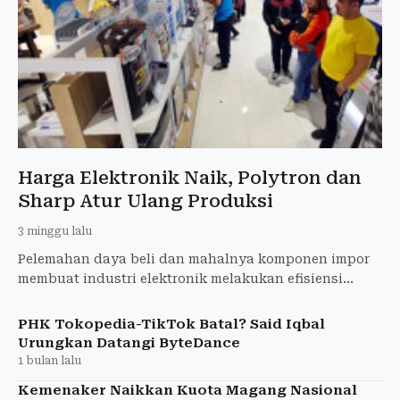
Harga Elektronik Naik, Polytron dan
Sharp Atur Ulang Produksi
3 minggu lalu
Pelemahan daya beli dan mahalnya komponen impor
membuat industri elektronik melakukan efisiensi
produksi dan menata ulang rantai pasok pada
semester II/2026.
PHK Tokopedia-TikTok Batal? Said Iqbal
Urungkan Datangi ByteDance
1 bulan lalu
Kemenaker Naikkan Kuota Magang Nasional