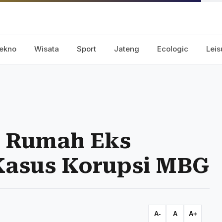
ekno
Wisata
Sport
Jateng
Ecologic
Leis
h Rumah Eks
Kasus Korupsi MBG
A-
A
A+