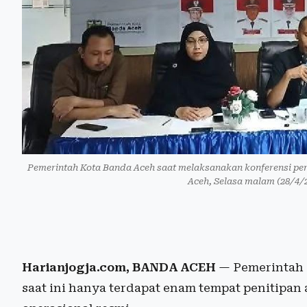
Pemerintah Kota Banda Aceh saat melaksanakan konferensi pe
Aceh, Selasa malam (28/4
Harianjogja.com, BANDA ACEH
— Pemerintah 
saat ini hanya terdapat enam tempat penitipan