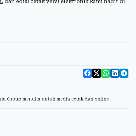
a
, dan edisi cetak versi elektronik kami hadir di
esia Group menulis untuk media cetak dan online