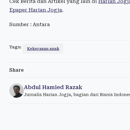
Cek Berita dan Artikel yang lain di
Harian Jogj
Epaper Harian Jogja
.
Sumber : Antara
Tags:
Kekerasan anak
Share
Abdul Hamied Razak
Jurnalis Harian Jogja, bagian dari Bisnis Indon