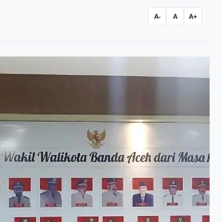
A-
A
A+