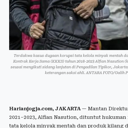
Terdakwa kasus dugaan korupsi tata kelola minyak mentah d
Kontrak Kerja Sama (KKKS) tahun 2018-2023 Alfian Nasution 
seusai mengikuti sidang lanjutan di Pengadilan Tipikor, Jakar
keterangan saksi ahli. ANTARA FOTO/Galih
Harianjogja.com, JAKARTA
— Mantan Direktur
2021–2023, Alfian Nasution, dituntut hukuman
tata kelola minyak mentah dan produk kilang d