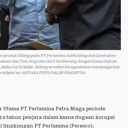
an produk kilang pada PT Pertamina Subholding dan Kontraktor
(kanan) dan Toto Nugroho (kiri) berbincang dengan kuasa hukum
ta, Rabu (15/4/2026). Sidang tersebut beragendakan mendengarkan
 Pradipta/nz (ANTARA FOTO/GALIH PRADIPTA)
 Utama PT Pertamina Patra Niaga periode
 14 tahun penjara dalam kasus dugaan korupsi
i lingkungan PT Pertamina (Persero).