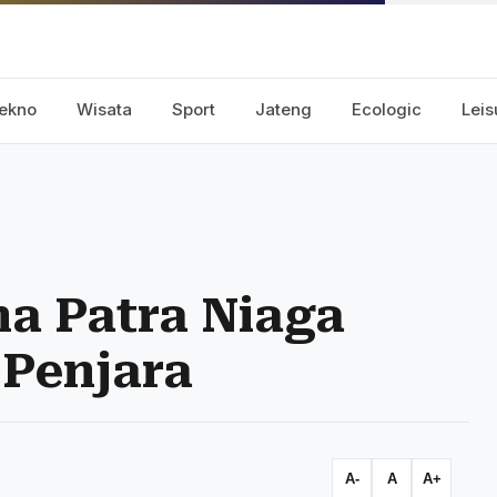
ekno
Wisata
Sport
Jateng
Ecologic
Leis
na Patra Niaga
 Penjara
A-
A
A+