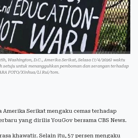
h, Washington, D.C., Amerika Serikat, Selasa (7/4/2026) waktu
ah setuju untuk menangguhkan pemboman dan serangan terhadap
ARA FOTO/Xinhua/Li Rui/tom.
 Amerika Serikat mengaku cemas terhadap
 terbaru yang dirilis YouGov bersama CBS News.
sa khawatir. Selain itu, 57 persen mengaku