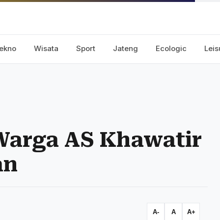
ekno
Wisata
Sport
Jateng
Ecologic
Leis
 Warga AS Khawatir
an
A-
A
A+