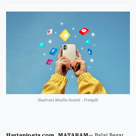
Ilustrasi Media Sosial - Freepik
Harianjogja.com, MATARAM—
Balai Besar