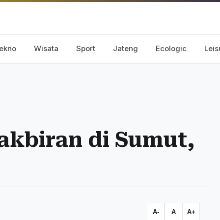
ekno
Wisata
Sport
Jateng
Ecologic
Leis
kbiran di Sumut,
A-
A
A+