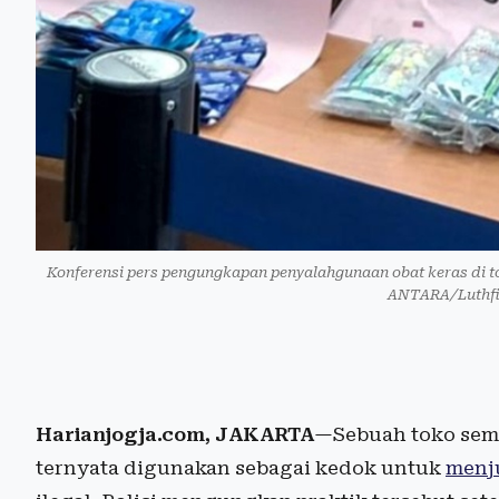
Konferensi pers pengungkapan penyalahgunaan obat keras di t
ANTARA/Luthfia
Harianjogja.com, JAKARTA
—Sebuah toko semb
ternyata digunakan sebagai kedok untuk
menju