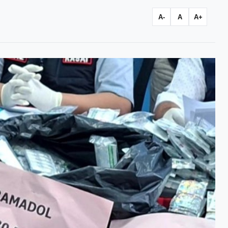
A-
A
A+