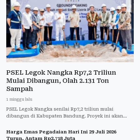
PSEL Legok Nangka Rp7,2 Triliun
Mulai Dibangun, Olah 2.131 Ton
Sampah
1 minggu lalu
PSEL Legok Nangka senilai Rp7,2 triliun mulai
dibangun di Kabupaten Bandung. Proyek ini akan
mengolah 2.131 ton sampah per hari dan
menghasilkan listrik 40,79 M
Harga Emas Pegadaian Hari Ini 29 Juli 2026
Turun, Antam Rp2,718 Juta