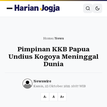
Home
/
News
Pimpinan KKB Papua
Undius Kogoya Meninggal
Dunia
Newswire
Kamis, 23 Oktober 2025 10:07 WIB
A-
A
A+