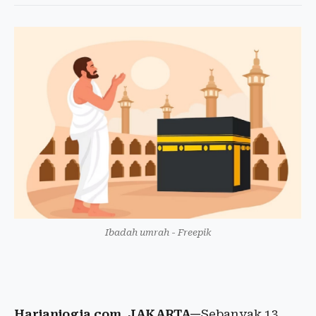
Ibadah umrah - Freepik
Harianjogja.com, JAKARTA—
Sebanyak 13