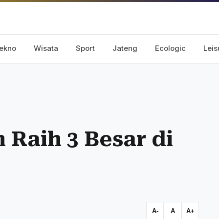
ekno
Wisata
Sport
Jateng
Ecologic
Leis
Raih 3 Besar di
A-
A
A+