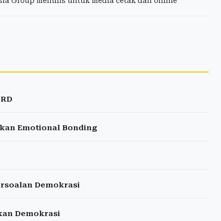
esia Group menulis untuk media cetak dan online
PRD
gkan Emotional Bonding
ersoalan Demokrasi
hkan Demokrasi