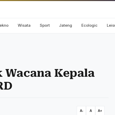
ekno
Wisata
Sport
Jateng
Ecologic
Leis
ak Wacana Kepala
RD
A-
A
A+