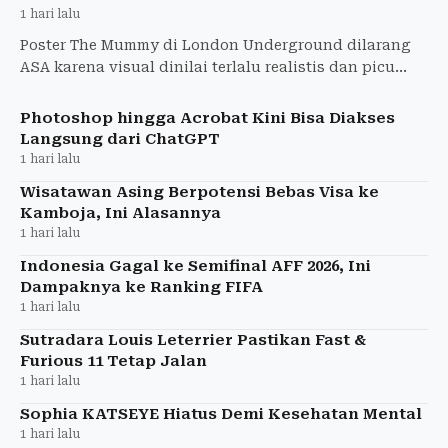
1 hari lalu
Poster The Mummy di London Underground dilarang
ASA karena visual dinilai terlalu realistis dan picu
ketakutan anak-anak. Warner Bros. diperintahkan
tarik iklan
Photoshop hingga Acrobat Kini Bisa Diakses
Langsung dari ChatGPT
1 hari lalu
Wisatawan Asing Berpotensi Bebas Visa ke
Kamboja, Ini Alasannya
1 hari lalu
Indonesia Gagal ke Semifinal AFF 2026, Ini
Dampaknya ke Ranking FIFA
1 hari lalu
Sutradara Louis Leterrier Pastikan Fast &
Furious 11 Tetap Jalan
1 hari lalu
Sophia KATSEYE Hiatus Demi Kesehatan Mental
1 hari lalu