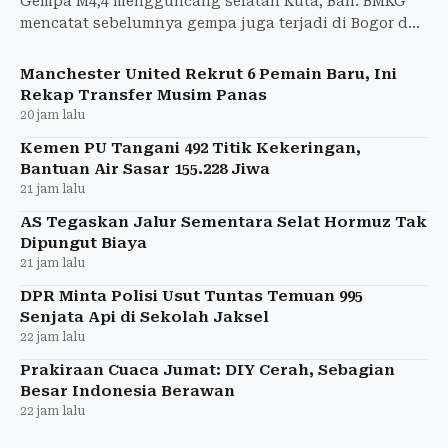
Gempa M4,4 mengguncang selatan Kuta, Bali. BMKG
mencatat sebelumnya gempa juga terjadi di Bogor dan
Pangandaran tanpa laporan kerusakan di Garut.
Manchester United Rekrut 6 Pemain Baru, Ini
Rekap Transfer Musim Panas
20 jam lalu
Kemen PU Tangani 492 Titik Kekeringan,
Bantuan Air Sasar 155.228 Jiwa
21 jam lalu
AS Tegaskan Jalur Sementara Selat Hormuz Tak
Dipungut Biaya
21 jam lalu
DPR Minta Polisi Usut Tuntas Temuan 995
Senjata Api di Sekolah Jaksel
22 jam lalu
Prakiraan Cuaca Jumat: DIY Cerah, Sebagian
Besar Indonesia Berawan
22 jam lalu