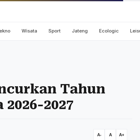
ekno
Wisata
Sport
Jateng
Ecologic
Leis
ncurkan Tahun
 2026-2027
A-
A
A+