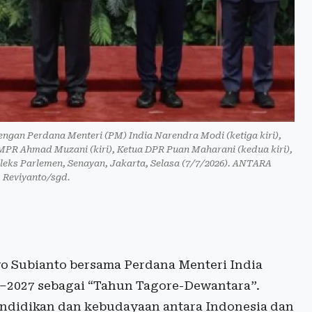
engan Perdana Menteri (PM) India Narendra Modi (ketiga kiri),
MPR Ahmad Muzani (kiri), Ketua DPR Puan Maharani (kedua kiri),
leks Parlemen, Senayan, Jakarta, Selasa (7/7/2026). ANTARA
Reviyanto/sgd.
 Subianto bersama Perdana Menteri India
–2027 sebagai “Tahun Tagore-Dewantara”.
pendidikan dan kebudayaan antara Indonesia dan