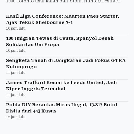
1000 Toronto usai kalah dari Storm Hunter/Desirae
Krawczyk dengan skor 4-6, 0-6.
Hasil Liga Conference: Maarten Paes Starter,
Ajax Tekuk Shelbourne 3-1
10 jam lalu
100 Imigran Tewas di Ceuta, Spanyol Desak
Solidaritas Uni Eropa
10 jam lalu
Sengketa Tanah di Jangkaran Jadi Fokus GTRA
Kulonprogo
11 jam lalu
James Trafford Resmi ke Leeds United, Jadi
Kiper Inggris Termahal
11 jam lalu
Polda DIY Berantas Miras Ilegal, 13.817 Botol
Disita dari 443 Kasus
12 jam lalu