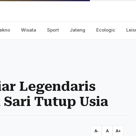
ekno
Wisata
Sport
Jateng
Ecologic
Leis
ar Legendaris
Sari Tutup Usia
A-
A
A+