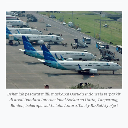
Sejumlah pesawat milik maskapai Garuda Indonesia terparkir
di areal Bandara Internasional Soekarno Hatta, Tangerang,
Banten, beberapa waktu lalu. Antara/Lucky R./Rei/kye/pri