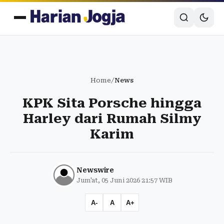
Home
/
News
KPK Sita Porsche hingga
Harley dari Rumah Silmy
Karim
Newswire
Jum'at, 05 Juni 2026 21:57 WIB
A-
A
A+