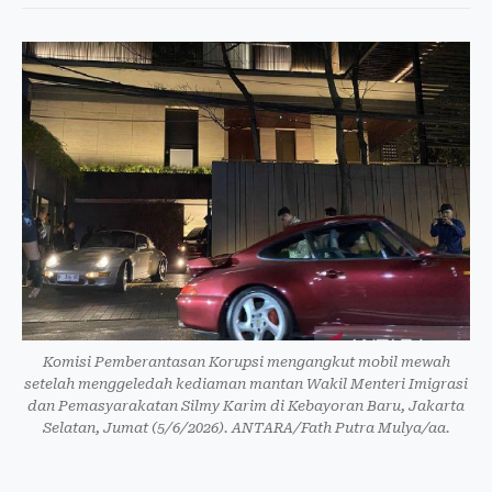
Komisi Pemberantasan Korupsi mengangkut mobil mewah
setelah menggeledah kediaman mantan Wakil Menteri Imigrasi
dan Pemasyarakatan Silmy Karim di Kebayoran Baru, Jakarta
Selatan, Jumat (5/6/2026). ANTARA/Fath Putra Mulya/aa.