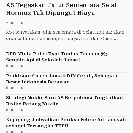
AS Tegaskan Jalur Sementara Selat
Hormuz Tak Dipungut Biaya
7 jam lalu
AS menyatakan jalur sementara di Selat Hormuz akan
dibuka tanpa izin maupun biaya. Iran dan Oman
disebut hampir merampungkan kesepakatan
pelayaran.
DPR Minta Polisi Usut Tuntas Temuan 995
Senjata Api di Sekolah Jaksel
8 jam lalu
Prakiraan Cuaca Jumat: DIY Cerah, Sebagian
Besar Indonesia Berawan
8 jam lalu
Strategi Nuklir Baru AS Berpotensi Tingkatkan
Risiko Perang Nuklir
8 jam lalu
Kejagung Jadwalkan Periksa Febrie Adriansyah
sebagai Tersangka TPPU
9 jam lalu