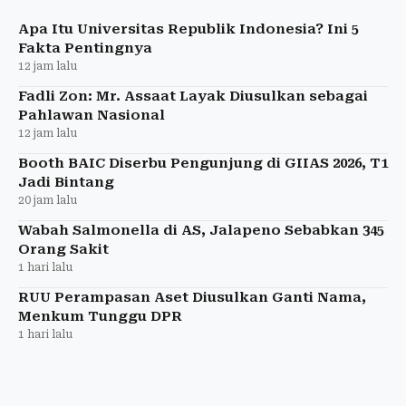
dugaan korupsi tunjangan perumahan dengan
kerugian negara sekitar Rp3,
Apa Itu Universitas Republik Indonesia? Ini 5
Fakta Pentingnya
12 jam lalu
Fadli Zon: Mr. Assaat Layak Diusulkan sebagai
Pahlawan Nasional
12 jam lalu
Booth BAIC Diserbu Pengunjung di GIIAS 2026, T1
Jadi Bintang
20 jam lalu
Wabah Salmonella di AS, Jalapeno Sebabkan 345
Orang Sakit
1 hari lalu
RUU Perampasan Aset Diusulkan Ganti Nama,
Menkum Tunggu DPR
1 hari lalu