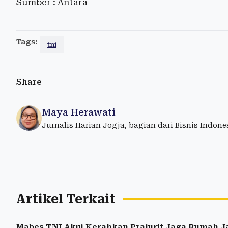
Sumber : Antara
Tags:
tni
Share
Maya Herawati
Jurnalis Harian Jogja, bagian dari Bisnis Indon
Artikel Terkait
Mabes TNI Akui Kerahkan Prajurit Jaga Rumah 