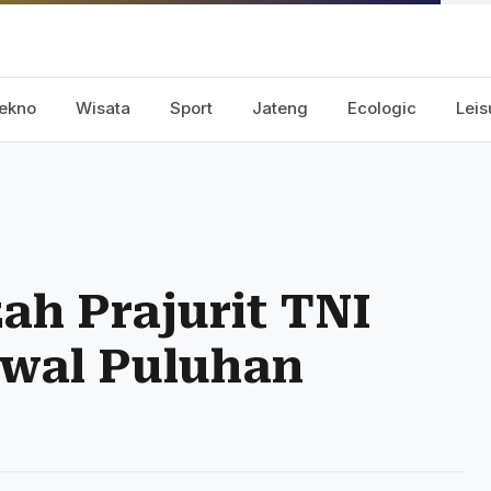
ekno
Wisata
Sport
Jateng
Ecologic
Leis
h Prajurit TNI
awal Puluhan