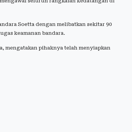
 mengawal seluruh rangkaian kedatangan di
andara Soetta dengan melibatkan sekitar 90
etugas keamanan bandara.
na, mengatakan pihaknya telah menyiapkan