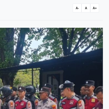
A-
A
A+