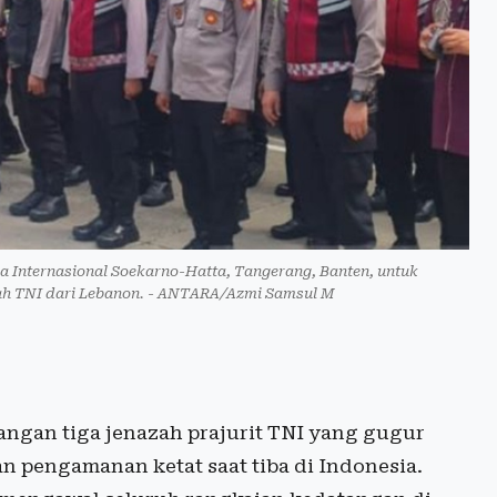
ra Internasional Soekarno-Hatta, Tangerang, Banten, untuk
h TNI dari Lebanon. - ANTARA/Azmi Samsul M
ngan tiga jenazah prajurit TNI yang gugur
 pengamanan ketat saat tiba di Indonesia.