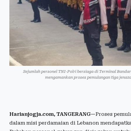
Sejumlah personel TNI-Polri bersiaga di Terminal Banda
mengamankan proses pemulangan tiga jenaza
Harianjogja.com, TANGERANG—
Proses pemula
dalam misi perdamaian di Lebanon mendapatkan