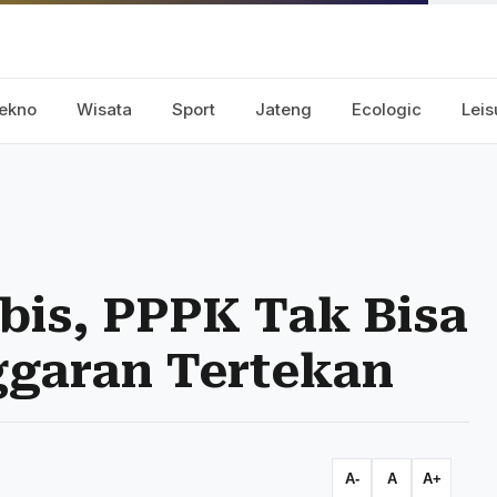
ekno
Wisata
Sport
Jateng
Ecologic
Leis
bis, PPPK Tak Bisa
ggaran Tertekan
A-
A
A+