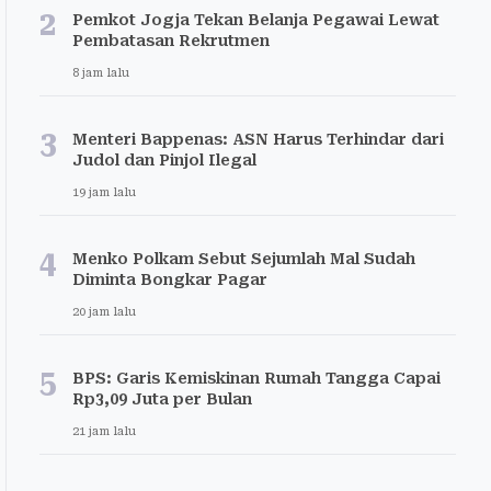
2
Pemkot Jogja Tekan Belanja Pegawai Lewat
Pembatasan Rekrutmen
8 jam lalu
3
Menteri Bappenas: ASN Harus Terhindar dari
Judol dan Pinjol Ilegal
19 jam lalu
4
Menko Polkam Sebut Sejumlah Mal Sudah
Diminta Bongkar Pagar
20 jam lalu
5
BPS: Garis Kemiskinan Rumah Tangga Capai
Rp3,09 Juta per Bulan
21 jam lalu