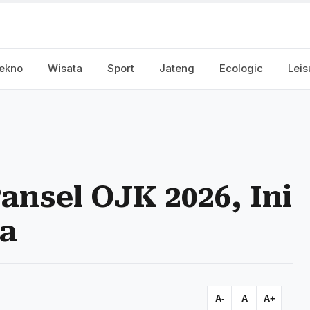
ekno
Wisata
Sport
Jateng
Ecologic
Leis
nsel OJK 2026, Ini
a
A-
A
A+