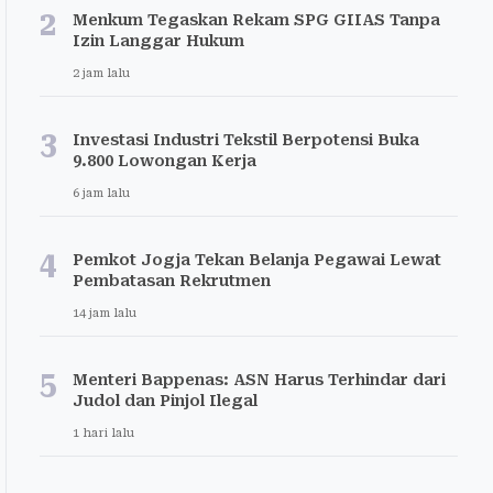
2
Menkum Tegaskan Rekam SPG GIIAS Tanpa
Izin Langgar Hukum
2 jam lalu
3
Investasi Industri Tekstil Berpotensi Buka
9.800 Lowongan Kerja
6 jam lalu
4
Pemkot Jogja Tekan Belanja Pegawai Lewat
Pembatasan Rekrutmen
14 jam lalu
5
Menteri Bappenas: ASN Harus Terhindar dari
Judol dan Pinjol Ilegal
1 hari lalu