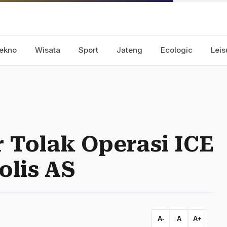
ekno
Wisata
Sport
Jateng
Ecologic
Leis
 Tolak Operasi ICE
lis AS
A-
A
A+