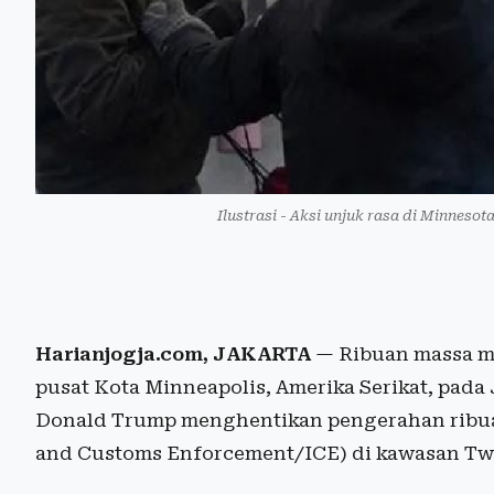
Ilustrasi - Aksi unjuk rasa di Minnes
Harianjogja.com, JAKARTA
— Ribuan massa me
pusat Kota Minneapolis, Amerika Serikat, pad
Donald Trump menghentikan pengerahan ribuan
and Customs Enforcement/ICE) di kawasan Twi