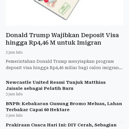
Donald Trump Wajibkan Deposit Visa
hingga Rp4,46 M untuk Imigran
3 jam lalu
Pemerintahan Donald Trump menyiapkan program
deposit visa hingga Rp4,46 miliar bagi calon imigran
tertentu sebagai bagian dari uji coba kebijakan
imigrasi.
Newcastle United Resmi Tunjuk Matthias
Jaissle sebagai Pelatih Baru
3 jam lalu
BNPB: Kebakaran Gunung Bromo Meluas, Lahan
Terbakar Capai 60 Hektare
3 jam lalu
Prakiraan Cuaca Hari Ini: DIY Cerah, Sebagian