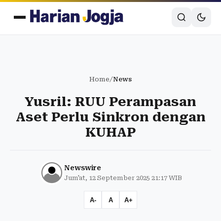
Home
/
News
Yusril: RUU Perampasan
Aset Perlu Sinkron dengan
KUHAP
Newswire
Jum'at, 12 September 2025 21:17 WIB
A-
A
A+