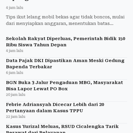
4 jam lalu
Tips ikut lelang mobil bekas agar tidak boncos, mulai
dari menyiapkan anggaran, menentukan batas
penawaran, hingga memahami kondisi kendaraan.
Sekolah Rakyat Diperluas, Pemerintah Bidik 150
Ribu Siswa Tahun Depan
4 jam lalu
Data Pajak DKI Dipastikan Aman Meski Gedung
Bapenda Terbakar
6 jam lalu
BGN Buka 3 Jalur Pengaduan MBG, Masyarakat
Bisa Lapor Lewat PO Box
20 jam lalu
Febrie Adriansyah Dicecar Lebih dari 20
Pertanyaan dalam Kasus TPPU
22 jam lalu
Kasus Yurizal Meluas, RSUD Cicalengka Tarik
Perawat dari Pelayanan