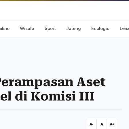
ekno
Wisata
Sport
Jateng
Ecologic
Leis
Perampasan Aset
l di Komisi III
A-
A
A+