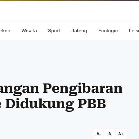
ekno
Wisata
Sport
Jateng
Ecologic
Leis
rangan Pengibaran
e Didukung PBB
A-
A
A+