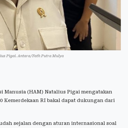
ius Pigai. Antara/Fath Putra Mulya
i Manusia (HAM) Natalius Pigai mengatakan
80 Kemerdekaan RI bakal dapat dukungan dari
udah sejalan dengan aturan internasional soal