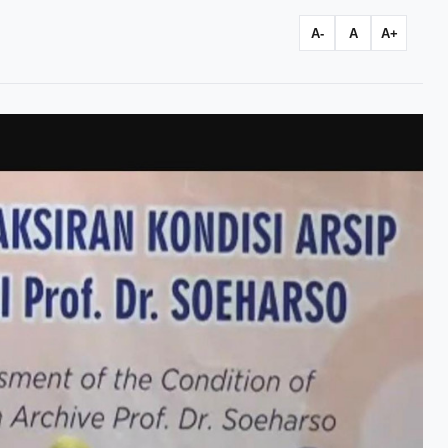
A-
A
A+