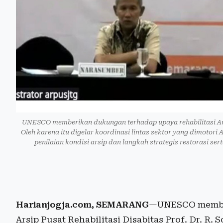
UNESCO memberikan dukungan terhadap upaya rehabilitasi Arsip
Oleh karena itu digelar koordinasi lintas sektor yang dimotor
penilaian kondisi arsip dan langkah strategis restorasi ser
Harianjogja.com, SEMARANG
—UNESCO member
Arsip Pusat Rehabilitasi Disabitas Prof. Dr. R. 