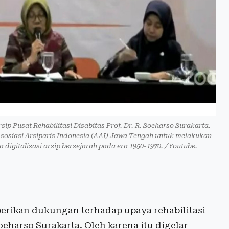
 Pusat Rehabilitasi Disabitas Prof. Dr. R. Soeharso Surakarta.
i Asosiasi Arsiparis Indonesia (AAI) Jawa Tengah untuk melakukan
ta digitalisasi arsip bersejarah pada era 1950-1970. /Youtube.
ikan dukungan terhadap upaya rehabilitasi
Soeharso Surakarta. Oleh karena itu digelar