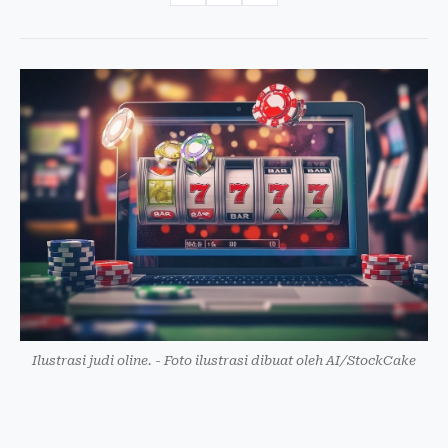
Ilustrasi judi oline. - Foto ilustrasi dibuat oleh AI/StockCake