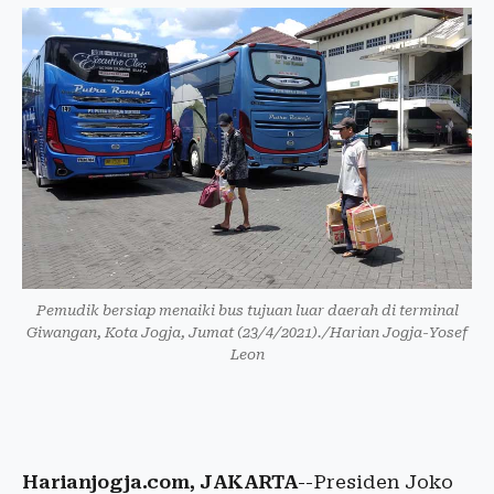
Pemudik bersiap menaiki bus tujuan luar daerah di terminal
Giwangan, Kota Jogja, Jumat (23/4/2021)./Harian Jogja-Yosef
Leon
Harianjogja.com, JAKARTA
--Presiden Joko