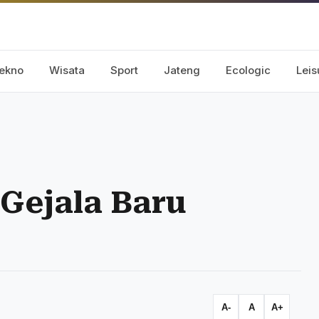
ekno
Wisata
Sport
Jateng
Ecologic
Leis
 Gejala Baru
A-
A
A+