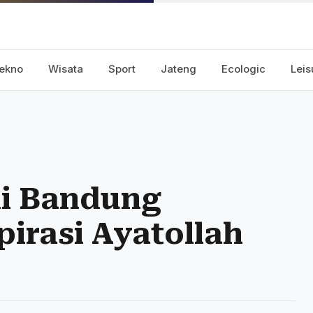
ekno
Wisata
Sport
Jateng
Ecologic
Leis
di Bandung
irasi Ayatollah