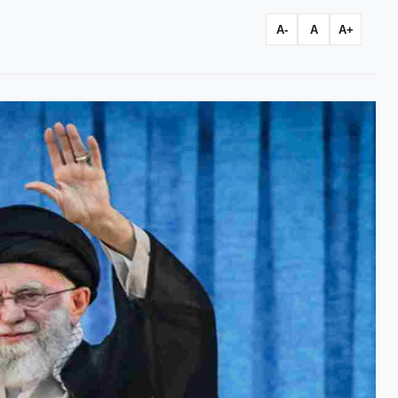
A-
A
A+