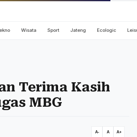
ekno
Wisata
Sport
Jateng
Ecologic
Leis
n Terima Kasih
ugas MBG
A-
A
A+