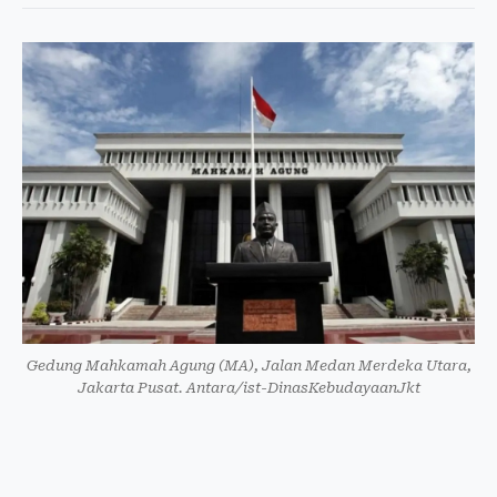
Gedung Mahkamah Agung (MA), Jalan Medan Merdeka Utara,
Jakarta Pusat. Antara/ist-DinasKebudayaanJkt