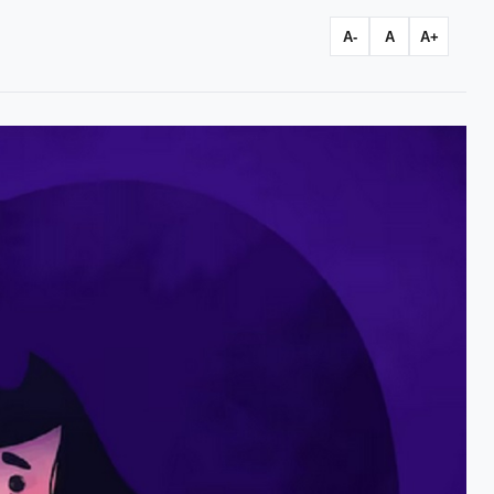
A-
A
A+