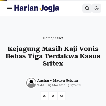
Home
/
News
Kejagung Masih Kaji Vonis
Bebas Tiga Terdakwa Kasus
Sritex
Anshary Madya Sukma
Sabtu, 09 Mei 2026 17:27 WIB
A-
A
A+